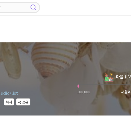
마을 (LV
100,000
다음 레
udio/list
복사
공유