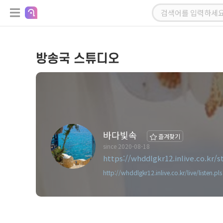
방송국 스튜디오
바다빛속
즐겨찾기
since 2020-08-18
https://whddlgkr12.inlive.co.kr/st
http://whddlgkr12.inlive.co.kr/live/listen.pls