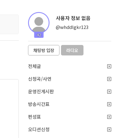
사용자 정보 없음
@whddlgkr123
42
채팅방 입장
라디오
전체글
신청곡/사연
운영진게시판
방송시간표
편성표
오디션신청